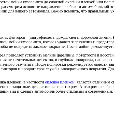
ростой мойки кузова авто до сложной оклейки пленкой или полн
о рассмотрим основные направления в области автомобильной э
ний для вашего автомобиля. Важно помнить, что правильный ух
них факторов – ультрафиолета, дождя, снега, дорожной химии. 
рной мойки кузова авто, которая удаляет загрязнения и предотвр
тобы не повредить лаковое покрытие. После мойки рекомендует
рая позволяет устранить мелкие царапины, потертости и восста
ения незначительных дефектов, и глубокая полировка, направле
лаемого результата. После полировки рекомендуется нанести за
 факторов и продлит срок службы лакокрасочного покрытия. Дл
ейка пленкой, в частности
оклейка пленкой
, является отличным 
енок – защитные, декоративные и антихром. Антихром оклейка 
шний вид и сделать автомобиль более стильным и современным.