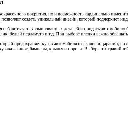
л
акокрасочного покрытия, но и возможность кардинально измени
а
позволяет создать уникальный дизайн, который подчеркнет инд
я избавиться от хромированных деталей и придать автомобилю 
лик, белый перламутр и т.д. При выборе пленки важно обращать
оторый предохраняет кузов автомобиля от сколов и царапин, в
кузова – капот, бамперы, крылья и пороги. Выбор антигравийно