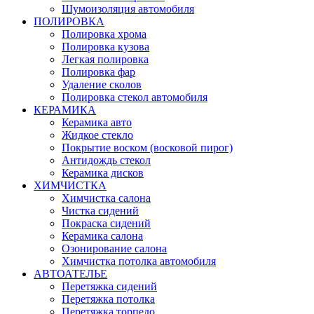
Шумоизоляция автомобиля
ПОЛИРОВКА
Полировка хрома
Полировка кузова
Легкая полировка
Полировка фар
Удаление сколов
Полировка стекол автомобиля
КЕРАМИКА
Керамика авто
Жидкое стекло
Покрытие воском (восковой пирог)
Антидождь стекол
Керамика дисков
ХИМЧИСТКА
Химчистка салона
Чистка сидений
Покраска сидений
Керамика салона
Озонирование салона
Химчистка потолка автомобиля
АВТОАТЕЛЬЕ
Перетяжка сидений
Перетяжка потолка
Перетяжка торпедо