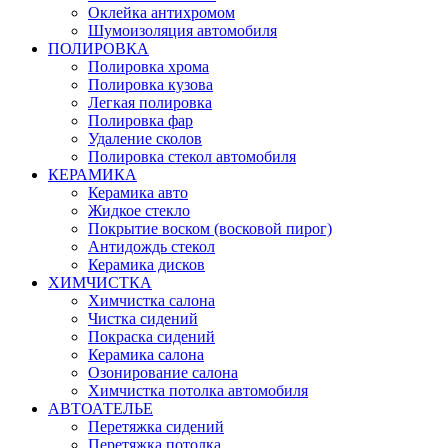
Оклейка антихромом
Шумоизоляция автомобиля
ПОЛИРОВКА
Полировка хрома
Полировка кузова
Легкая полировка
Полировка фар
Удаление сколов
Полировка стекол автомобиля
КЕРАМИКА
Керамика авто
Жидкое стекло
Покрытие воском (восковой пирог)
Антидождь стекол
Керамика дисков
ХИМЧИСТКА
Химчистка салона
Чистка сидений
Покраска сидений
Керамика салона
Озонирование салона
Химчистка потолка автомобиля
АВТОАТЕЛЬЕ
Перетяжка сидений
Перетяжка потолка