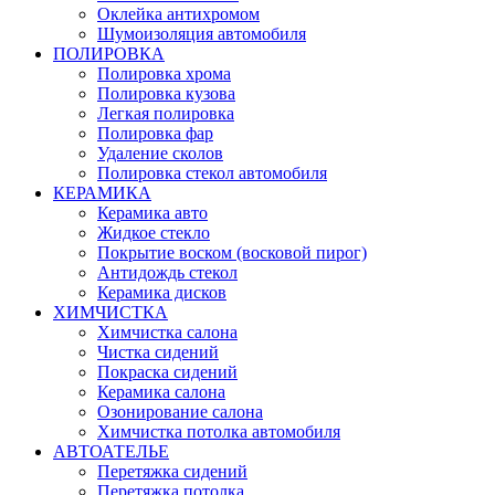
Оклейка антихромом
Шумоизоляция автомобиля
ПОЛИРОВКА
Полировка хрома
Полировка кузова
Легкая полировка
Полировка фар
Удаление сколов
Полировка стекол автомобиля
КЕРАМИКА
Керамика авто
Жидкое стекло
Покрытие воском (восковой пирог)
Антидождь стекол
Керамика дисков
ХИМЧИСТКА
Химчистка салона
Чистка сидений
Покраска сидений
Керамика салона
Озонирование салона
Химчистка потолка автомобиля
АВТОАТЕЛЬЕ
Перетяжка сидений
Перетяжка потолка