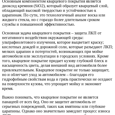
Основным компонентом кварцевого покрытия является
диоксид кремния (SiO2), который образует кварцевый слой,
обладающий высокой твердостью и устойчивостью к
царапинам. По сути, это технологичный аналог воска или
жидкого стекла, но с гораздо более длительным сроком
службы и повышенной эффективностью.
Основная задача кварцевого покрытия – защита ЛКП от
негативного воздействия окружающей среды:
ультрафиолетового излучения, которое выцветает краску;
кислотных дождей и дорожной соли, которые разъедают ЛКП;
мелких царапин и потертостей, возникающих при мойке
автомобиля или эксплуатации в городских условиях. Кроме
того, кварцевое покрытие придает кузову глубокий блеск и
насыщенность цвета, делая внешний вид автомобиля более
привлекательным. Кварцевое покрытие не только защищает,
но и облегчает уход за автомобилем – благодаря его
гидрофобным свойствам вода и грязь практически не оседают
на поверхности кузова, что упрощает мойку и экономит
время.
Важно понимать, что кварцевое покрытие не является
панацеей от всех бед. Оно не защитит автомобиль от
серьезных повреждений, таких как вмятины или глубокие
царапины. Однако оно значительно замедлит процесс износа