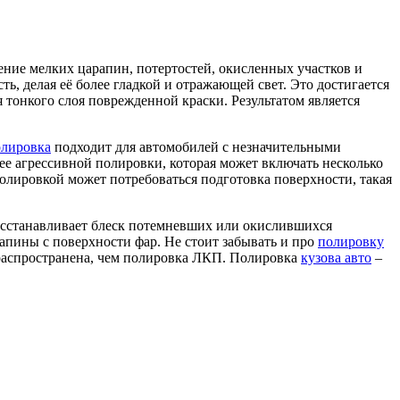
ние мелких царапин, потертостей, окисленных участков и
ь, делая её более гладкой и отражающей свет. Это достигается
 тонкого слоя поврежденной краски. Результатом является
олировка
подходит для автомобилей с незначительными
ее агрессивной полировки, которая может включать несколько
полировкой может потребоваться подготовка поверхности, такая
сстанавливает блеск потемневших или окислившихся
апины с поверхности фар. Не стоит забывать и про
полировку
е распространена, чем полировка ЛКП. Полировка
кузова авто
–