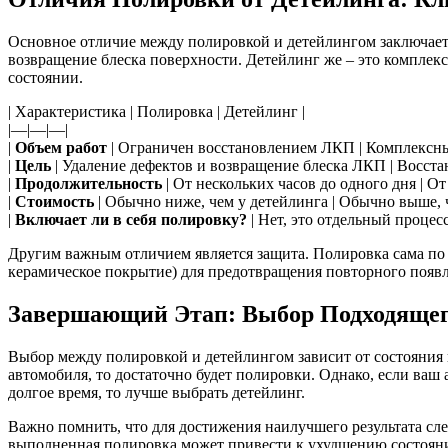
Основное отличие между полировкой и детейлингом заключаетс
возвращение блеска поверхности. Детейлинг же – это комплек
состоянии.
| Характеристика | Полировка | Детейлинг |
|—|—|—|
|
Объем работ
| Ограничен восстановлением ЛКП | Комплексны
|
Цель
| Удаление дефектов и возвращение блеска ЛКП | Восста
|
Продолжительность
| От нескольких часов до одного дня | От
|
Стоимость
| Обычно ниже, чем у детейлинга | Обычно выше, 
|
Включает ли в себя полировку?
| Нет, это отдельный процесс
Другим важным отличием является защита. Полировка сама по 
керамическое покрытие) для предотвращения повторного появле
Завершающий Этап: Выбор Подходящег
Выбор между полировкой и детейлингом зависит от состояния 
автомобиля, то достаточно будет полировки. Однако, если ваш
долгое время, то лучше выбрать детейлинг.
Важно помнить, что для достижения наилучшего результата с
выполненная полировка может привести к ухудшению состояния