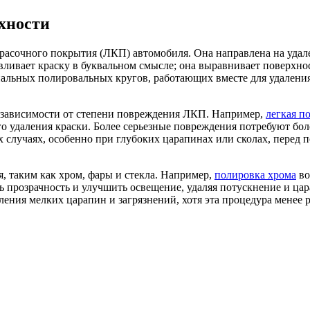
хности
расочного покрытия (ЛКП) автомобиля. Она направлена на удале
ливает краску в буквальном смысле; она выравнивает поверхност
иальных полировальных кругов, работающих вместе для удаления
в зависимости от степени повреждения ЛКП. Например,
легкая п
о удаления краски. Более серьезные повреждения потребуют бол
х случаях, особенно при глубоких царапинах или сколах, перед 
, таким как хром, фары и стекла. Например,
полировка хрома
во
ь прозрачность и улучшить освещение, удаляя потускнение и цар
аления мелких царапин и загрязнений, хотя эта процедура мене