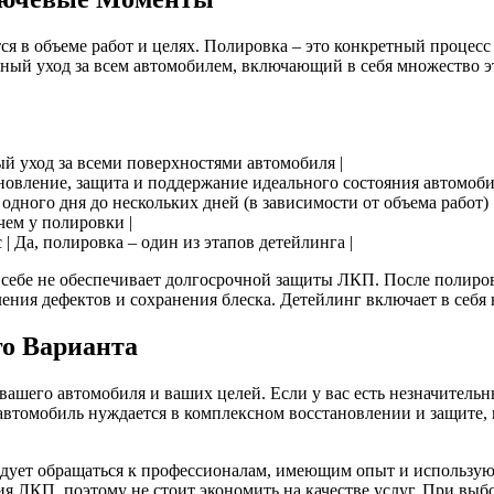
я в объеме работ и целях. Полировка – это конкретный процес
сный уход за всем автомобилем, включающий в себя множество 
й уход за всеми поверхностями автомобиля |
новление, защита и поддержание идеального состояния автомоби
 одного дня до нескольких дней (в зависимости от объема работ) 
чем у полировки |
 | Да, полировка – один из этапов детейлинга |
себе не обеспечивает долгосрочной защиты ЛКП. После полиров
ния дефектов и сохранения блеска. Детейлинг включает в себя 
о Варианта
вашего автомобиля и ваших целей. Если у вас есть незначител
 автомобиль нуждается в комплексном восстановлении и защите, 
ледует обращаться к профессионалам, имеющим опыт и использу
 ЛКП, поэтому не стоит экономить на качестве услуг. При выб