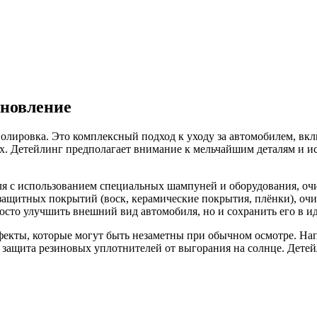
ановление
полировка. Это комплексный подход к уходу за автомобилем, вк
их. Детейлинг предполагает внимание к мельчайшим деталям и и
ля с использованием специальных шампуней и оборудования, очис
защитных покрытий (воск, керамические покрытия, плёнки), очис
росто улучшить внешний вид автомобиля, но и сохранить его в и
фекты, которые могут быть незаметны при обычном осмотре. Нап
защита резиновых уплотнителей от выгорания на солнце. Детейл