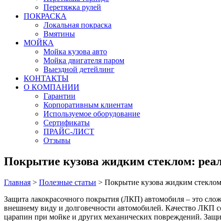
Перетяжка рулей
ПОКРАСКА
Локальная покраска
Вмятины
МОЙКА
Мойка кузова авто
Мойка двигателя паром
Выездной детейлинг
КОНТАКТЫ
О КОМПАНИИ
Гарантии
Корпоративным клиентам
Используемое оборудование
Сертификаты
ПРАЙС-ЛИСТ
Отзывы
Покрытие кузова жидким стеклом: реал
Главная
>
Полезные статьи
>
Покрытие кузова жидким стеклом
Защита лакокрасочного покрытия (ЛКП) автомобиля – это сло
внешнему виду и долговечности автомобилей. Качество ЛКП со
царапин при мойке и других механических повреждений. Защита