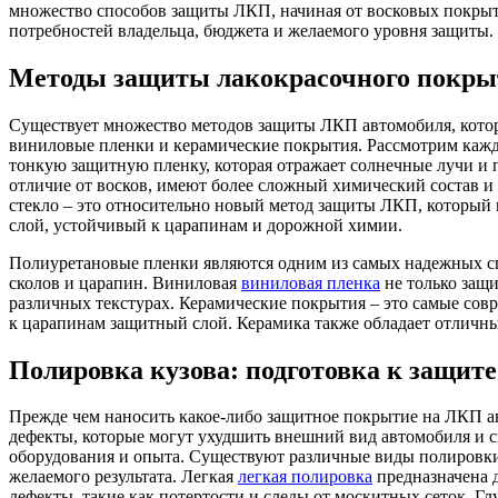
множество способов защиты ЛКП, начиная от восковых покры
потребностей владельца, бюджета и желаемого уровня защиты.
Методы защиты лакокрасочного покры
Существует множество методов защиты ЛКП автомобиля, которы
виниловые пленки и керамические покрытия. Рассмотрим кажд
тонкую защитную пленку, которая отражает солнечные лучи и 
отличие от восков, имеют более сложный химический состав
стекло – это относительно новый метод защиты ЛКП, который 
слой, устойчивый к царапинам и дорожной химии.
Полиуретановые пленки являются одним из самых надежных с
сколов и царапин. Виниловая
виниловая пленка
не только защи
различных текстурах. Керамические покрытия – это самые со
к царапинам защитный слой. Керамика также обладает отличн
Полировка кузова: подготовка к защит
Прежде чем наносить какое-либо защитное покрытие на ЛКП ав
дефекты, которые могут ухудшить внешний вид автомобиля и 
оборудования и опыта. Существуют различные виды полировки:
желаемого результата. Легкая
легкая полировка
предназначена д
дефекты, такие как потертости и следы от москитных сеток. Гл