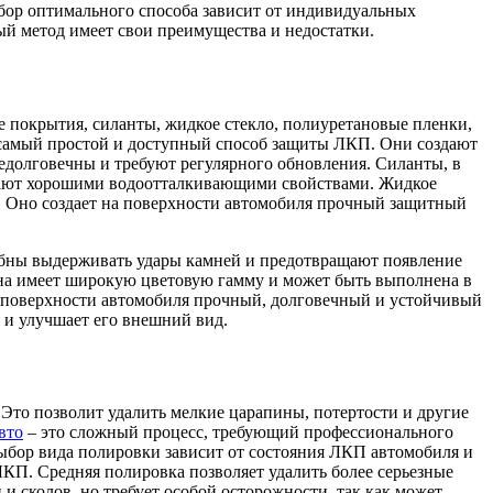
ор оптимального способа зависит от индивидуальных
ый метод имеет свои преимущества и недостатки.
 покрытия, силанты, жидкое стекло, полиуретановые пленки,
 самый простой и доступный способ защиты ЛКП. Они создают
едолговечны и требуют регулярного обновления. Силанты, в
адают хорошими водоотталкивающими свойствами. Жидкое
. Оно создает на поверхности автомобиля прочный защитный
бны выдерживать удары камней и предотвращают появление
 Она имеет широкую цветовую гамму и может быть выполнена в
а поверхности автомобиля прочный, долговечный и устойчивый
 и улучшает его внешний вид.
Это позволит удалить мелкие царапины, потертости и другие
вто
– это сложный процесс, требующий профессионального
Выбор вида полировки зависит от состояния ЛКП автомобиля и
ЛКП. Средняя полировка позволяет удалить более серьезные
 и сколов, но требует особой осторожности, так как может