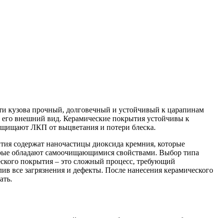
ти кузова прочный, долговечный и устойчивый к царапинам
 его внешний вид. Керамические покрытия устойчивы к
ащищают ЛКП от выцветания и потери блеска.
тия содержат наночастицы диоксида кремния, которые
торые обладают самоочищающимися свойствами. Выбор типа
еского покрытия – это сложный процесс, требующий
ив все загрязнения и дефекты. После нанесения керамического
ать.