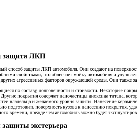
я защита ЛКП
ный способ защиты ЛКП автомобиля. Они создают на поверхнос
бными свойствами, что облегчает мойку автомобиля и улучшает
 других агрессивных факторов окружающей среды. Они также з
иеся по составу, долговечности и стоимости. Некоторые покры
. Другие покрытия содержат наночастицы диоксида титана, ко
стей владельца и желаемого уровня защиты. Нанесение керамич
но подготовить поверхность кузова к нанесению покрытия, удал
ного времени, прежде чем автомобиль можно будет эксплуатиров
 защиты экстерьера