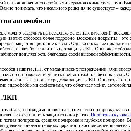
тий и заканчивая многослойными керамическими составами. Выб
 Важно понимать, что идеального решения не существует – кажд
тия автомобиля
е можно разделить на несколько основных категорий: восковые
ый из этих способов более подробно. Восковые покрытия – это
предотвращает выцветание краски. Однако восковые покрытия н
 и обеспечивают более длительную защиту ЛКП. Они также обл
набирает популярность благодаря своей высокой эффективности
пособов защиты ЛКП от механических повреждений. Они спосо
щает, но и позволяет изменить цвет автомобиля без покраски.
временные и эффективные средства защиты ЛКП. Они создают н
ыми гидрофобными свойствами, что облегчает мойку автомобиля
е ЛКП
томобиля, необходимо провести тщательную полировку кузова. 
снизить эффективность защитного покрытия.
Полировка кузова а
 легкая полировка, средняя полировка и глубокая полировка. 
ля удаления незначительных царапин и восстановления блеска 
убокая полировка используется для устранения глубоких царапин