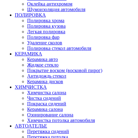
Оклейка антихромом
Шумоизоляция автомобиля
ПОЛИРОВКА
Полировка хрома
Полировка кузова
Легкая полировка
Полировка фар
Удаление сколов
Полировка стекол автомобиля
КЕРАМИКА
Керамика авто
Жидкое стекло
Покрытие воском (восковой пирог)
Антидождь стекол
Керамика дисков
ХИМЧИСТКА
Химчистка салона
Чистка сидений
Покраска сидений
Керамика салона
Озонирование салона
Химчистка потолка автомобиля
АВТОАТЕЛЬЕ
Перетяжка сидений
Перетяжка потолка