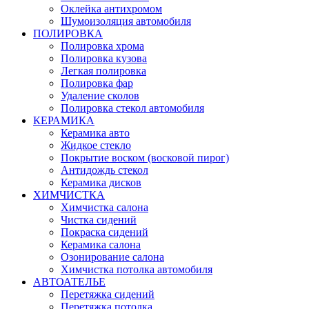
Оклейка антихромом
Шумоизоляция автомобиля
ПОЛИРОВКА
Полировка хрома
Полировка кузова
Легкая полировка
Полировка фар
Удаление сколов
Полировка стекол автомобиля
КЕРАМИКА
Керамика авто
Жидкое стекло
Покрытие воском (восковой пирог)
Антидождь стекол
Керамика дисков
ХИМЧИСТКА
Химчистка салона
Чистка сидений
Покраска сидений
Керамика салона
Озонирование салона
Химчистка потолка автомобиля
АВТОАТЕЛЬЕ
Перетяжка сидений
Перетяжка потолка