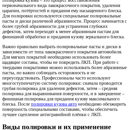
Полировка кузова – это процесс восстановления
первоначального вида лакокрасочного покрытия, удаления
царапин, потёртостей и придания ему насыщенного блеска.
Для полировки используются специальные полировальные
пасты и диски различной абразивности. Процесс начинается с
более грубой абразивности для устранения глубоких
дефектов, затем переходят к менее абразивным пастам для
финишной обработки и придания кузову зеркального блеска.
Важно правильно выбрать полировальные пасты и диски в
зависимости от типа лакокрасочного покрытия автомобиля.
Для мягких покрытий необходимо использовать более
щадящие составы, чтобы не повредить ЛКП. При работе с
твердыми покрытиями можно использовать более абразивные
пасты, но важно соблюдать осторожность и не
переусердствовать. Профессионалы часто используют
многоступенчатую систему полировки: сначала проводится
грубая полировка для удаления дефектов, затем – средняя
полировка для выравнивания поверхности, и в завершение –
финишная полировка для придания кузову максимального
блеска. После
полировки кузова авто
необходимо обезжирить
поверхность специальными составами, чтобы обеспечить
лучшее сцепление антигравийной плёнки с ЛКП.
Виды полировки и их применение