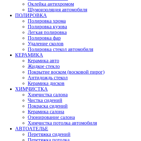
Оклейка антихромом
Шумоизоляция автомобиля
ПОЛИРОВКА
Полировка хрома
Полировка кузова
Легкая полировка
Полировка фар
Удаление сколов
Полировка стекол автомобиля
КЕРАМИКА
Керамика авто
Жидкое стекло
Покрытие воском (восковой пирог)
Антидождь стекол
Керамика дисков
ХИМЧИСТКА
Химчистка салона
Чистка сидений
Покраска сидений
Керамика салона
Озонирование салона
Химчистка потолка автомобиля
АВТОАТЕЛЬЕ
Перетяжка сидений
Перетяжка потолка