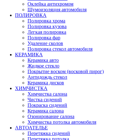
Оклейка антихромом
Шумоизоляция автомобиля
ПОЛИРОВКА
Полировка хрома
Полировка кузова
Легкая полировка
Полировка фар
Удаление сколов
Полировка стекол автомобиля
КЕРАМИКА
Керамика авто
Жидкое стекло
Покрытие воском (восковой пирог)
Антидождь стекол
Керамика дисков
ХИМЧИСТКА
Химчистка салона
Чистка сидений
Покраска сидений
Керамика салона
Озонирование салона
Химчистка потолка автомобиля
АВТОАТЕЛЬЕ
Перетяжка сидений
Перетяжка потолка