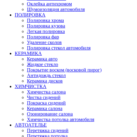
Оклейка антихромом
Шумоизоляция автомобиля
ПОЛИРОВКА
Полировка хрома
Полировка кузова
Легкая полировка
Полировка фар
Удаление сколов
Полировка стекол автомобиля
КЕРАМИКА
Керамика авто
Жидкое стекло
Покрытие воском (восковой пирог)
Антидождь стекол
Керамика дисков
ХИМЧИСТКА
Химчистка салона
Чистка сидений
Покраска сидений
Керамика салона
Озонирование салона
Химчистка потолка автомобиля
АВТОАТЕЛЬЕ
Перетяжка сидений
Перетяжка потолка