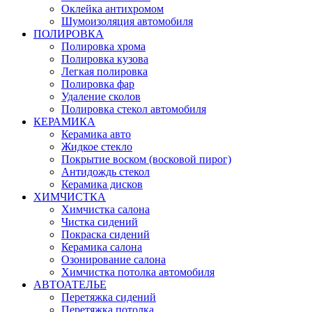
Оклейка антихромом
Шумоизоляция автомобиля
ПОЛИРОВКА
Полировка хрома
Полировка кузова
Легкая полировка
Полировка фар
Удаление сколов
Полировка стекол автомобиля
КЕРАМИКА
Керамика авто
Жидкое стекло
Покрытие воском (восковой пирог)
Антидождь стекол
Керамика дисков
ХИМЧИСТКА
Химчистка салона
Чистка сидений
Покраска сидений
Керамика салона
Озонирование салона
Химчистка потолка автомобиля
АВТОАТЕЛЬЕ
Перетяжка сидений
Перетяжка потолка