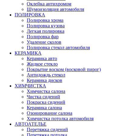
Оклейка антихромом
Шумоизоляция автомобиля
ПОЛИРОВКА
Полировка хрома
Полировка кузова
Легкая полировка
Полировка фар
Удаление сколов
Полировка стекол автомобиля
КЕРАМИКА
Керамика авто
Жидкое стекло
Покрытие воском (восковой пирог)
Антидождь стекол
Керамика дисков
ХИМЧИСТКА
Химчистка салона
Чистка сидений
Покраска сидений
Керамика салона
Озонирование салона
Химчистка потолка автомобиля
АВТОАТЕЛЬЕ
Перетяжка сидений
Перетяжка потолка