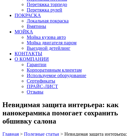
Перетяжка торпедо
Перетяжка рулей
ПОКРАСКА
Локальная покраска
Вмятины
МОЙКА
Мойка кузова авто
Мойка двигателя паром
Выездной детейлинг
КОНТАКТЫ
О КОМПАНИИ
Гарантии
Корпоративным клиентам
Используемое оборудование
Сертификаты
ПРАЙС-ЛИСТ
Отзывы
Невидимая защита интерьера: как
нанокерамика помогает сохранить
обшивку салона
Главная
>
Полезные статьи
>
Невидимая защита интерьера: