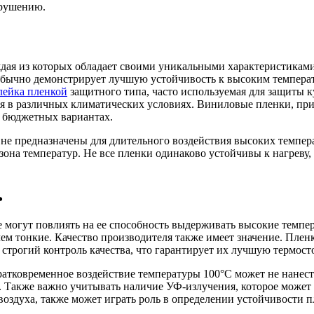
зрушению.
ждая из которых обладает своими уникальными характеристикам
ычно демонстрирует лучшую устойчивость к высоким температу
лейка пленкой
защитного типа, часто используемая для защиты к
ия в различных климатических условиях. Виниловые пленки, п
о бюджетных вариантах.
не предназначены для длительного воздействия высоких темпер
она температур. Не все пленки одинаково устойчивы к нагреву
ь
е могут повлиять на ее способность выдерживать высокие темпе
ем тонкие. Качество производителя также имеет значение. Плен
 строгий контроль качества, что гарантирует их лучшую термост
атковременное воздействие температуры 100°C может не нанести
 Также важно учитывать наличие УФ-излучения, которое может у
воздуха, также может играть роль в определении устойчивости 