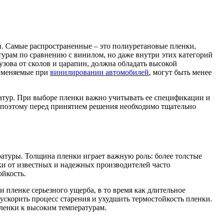
и. Самые распространенные – это полиуретановые пленки,
рам по сравнению с винилом, но даже внутри этих категорий
узова от сколов и царапин, должна обладать высокой
рименяемые при
винилировании автомобилей
, могут быть менее
атур. При выборе пленки важно учитывать ее спецификации и
, поэтому перед принятием решения необходимо тщательно
ратуры. Толщина пленки играет важную роль: более толстые
ки от известных и надежных производителей часто
ойкость.
 пленке серьезного ущерба, в то время как длительное
скорить процесс старения и ухудшить термостойкость пленки.
пленки к высоким температурам.