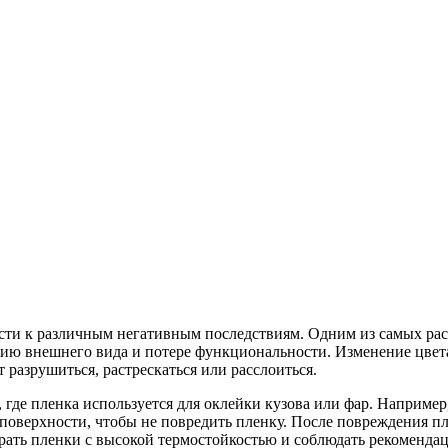
ести к различным негативным последствиям. Одним из самых ра
нию внешнего вида и потере функциональности. Изменение цвет
 разрушиться, растрескаться или расслоиться.
 где пленка используется для оклейки кузова или фар. Например
оверхности, чтобы не повредить пленку. После повреждения плен
рать пленки с высокой термостойкостью и соблюдать рекомендац