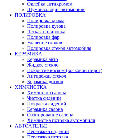
Оклейка антихромом
Шумоизоляция автомобиля
ПОЛИРОВКА
Полировка хрома
Полировка кузова
Легкая полировка
Полировка фар
Удаление сколов
Полировка стекол автомобиля
КЕРАМИКА
Керамика авто
Жидкое стекло
Покрытие воском (восковой пирог)
Антидождь стекол
Керамика дисков
ХИМЧИСТКА
Химчистка салона
Чистка сидений
Покраска сидений
Керамика салона
Озонирование салона
Химчистка потолка автомобиля
АВТОАТЕЛЬЕ
Перетяжка сидений
Перетяжка потолка