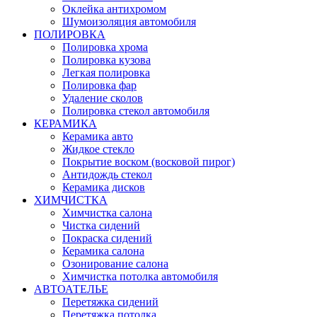
Оклейка антихромом
Шумоизоляция автомобиля
ПОЛИРОВКА
Полировка хрома
Полировка кузова
Легкая полировка
Полировка фар
Удаление сколов
Полировка стекол автомобиля
КЕРАМИКА
Керамика авто
Жидкое стекло
Покрытие воском (восковой пирог)
Антидождь стекол
Керамика дисков
ХИМЧИСТКА
Химчистка салона
Чистка сидений
Покраска сидений
Керамика салона
Озонирование салона
Химчистка потолка автомобиля
АВТОАТЕЛЬЕ
Перетяжка сидений
Перетяжка потолка