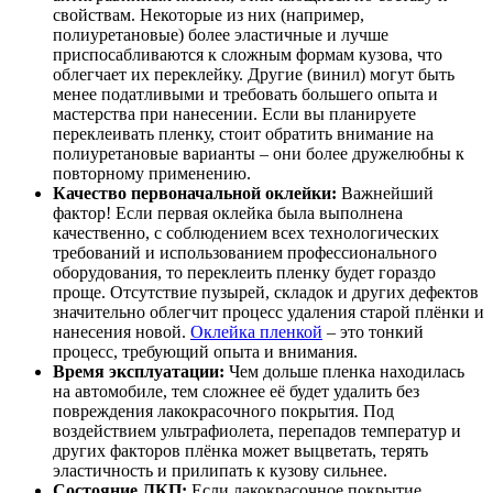
свойствам. Некоторые из них (например,
полиуретановые) более эластичные и лучше
приспосабливаются к сложным формам кузова, что
облегчает их переклейку. Другие (винил) могут быть
менее податливыми и требовать большего опыта и
мастерства при нанесении. Если вы планируете
переклеивать пленку, стоит обратить внимание на
полиуретановые варианты – они более дружелюбны к
повторному применению.
Качество первоначальной оклейки:
Важнейший
фактор! Если первая оклейка была выполнена
качественно, с соблюдением всех технологических
требований и использованием профессионального
оборудования, то переклеить пленку будет гораздо
проще. Отсутствие пузырей, складок и других дефектов
значительно облегчит процесс удаления старой плёнки и
нанесения новой.
Оклейка пленкой
– это тонкий
процесс, требующий опыта и внимания.
Время эксплуатации:
Чем дольше пленка находилась
на автомобиле, тем сложнее её будет удалить без
повреждения лакокрасочного покрытия. Под
воздействием ультрафиолета, перепадов температур и
других факторов плёнка может выцветать, терять
эластичность и прилипать к кузову сильнее.
Состояние ЛКП:
Если лакокрасочное покрытие