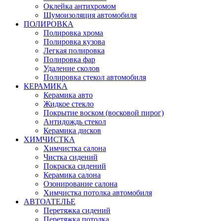
Оклейка антихромом
Шумоизоляция автомобиля
ПОЛИРОВКА
Полировка хрома
Полировка кузова
Легкая полировка
Полировка фар
Удаление сколов
Полировка стекол автомобиля
КЕРАМИКА
Керамика авто
Жидкое стекло
Покрытие воском (восковой пирог)
Антидождь стекол
Керамика дисков
ХИМЧИСТКА
Химчистка салона
Чистка сидений
Покраска сидений
Керамика салона
Озонирование салона
Химчистка потолка автомобиля
АВТОАТЕЛЬЕ
Перетяжка сидений
Перетяжка потолка