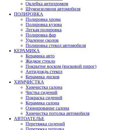
Оклейка антихромом
Шумоизоляция автомобиля
ПОЛИРОВКА
Полировка хрома
Полировка кузова
Легкая полировка
Полировка фар
Удаление сколов
Полировка стекол автомобиля
КЕРАМИКА
Керамика авто
Жидкое стекло
Покрытие воском (восковой пирог)
Антидождь стекол
Керамика дисков
ХИМЧИСТКА
Химчистка салона
Чистка сидений
Покраска сидений
Керамика салона
Озонирование салона
Химчистка потолка автомобиля
АВТОАТЕЛЬЕ
Перетяжка сидений
Перетяжка потолка