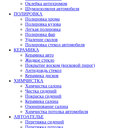
Оклейка антихромом
Шумоизоляция автомобиля
ПОЛИРОВКА
Полировка хрома
Полировка кузова
Легкая полировка
Полировка фар
Удаление сколов
Полировка стекол автомобиля
КЕРАМИКА
Керамика авто
Жидкое стекло
Покрытие воском (восковой пирог)
Антидождь стекол
Керамика дисков
ХИМЧИСТКА
Химчистка салона
Чистка сидений
Покраска сидений
Керамика салона
Озонирование салона
Химчистка потолка автомобиля
АВТОАТЕЛЬЕ
Перетяжка сидений
Перетяжка потолка