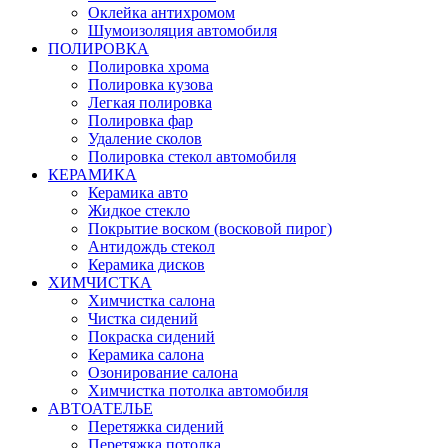
Оклейка антихромом
Шумоизоляция автомобиля
ПОЛИРОВКА
Полировка хрома
Полировка кузова
Легкая полировка
Полировка фар
Удаление сколов
Полировка стекол автомобиля
КЕРАМИКА
Керамика авто
Жидкое стекло
Покрытие воском (восковой пирог)
Антидождь стекол
Керамика дисков
ХИМЧИСТКА
Химчистка салона
Чистка сидений
Покраска сидений
Керамика салона
Озонирование салона
Химчистка потолка автомобиля
АВТОАТЕЛЬЕ
Перетяжка сидений
Перетяжка потолка