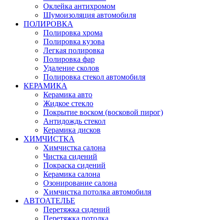
Оклейка антихромом
Шумоизоляция автомобиля
ПОЛИРОВКА
Полировка хрома
Полировка кузова
Легкая полировка
Полировка фар
Удаление сколов
Полировка стекол автомобиля
КЕРАМИКА
Керамика авто
Жидкое стекло
Покрытие воском (восковой пирог)
Антидождь стекол
Керамика дисков
ХИМЧИСТКА
Химчистка салона
Чистка сидений
Покраска сидений
Керамика салона
Озонирование салона
Химчистка потолка автомобиля
АВТОАТЕЛЬЕ
Перетяжка сидений
Перетяжка потолка