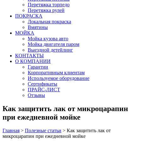
Перетяжка торпедо
Перетяжка рулей
ПОКРАСКА
Локальная покраска
Вмятины
МОЙКА
Мойка кузова авто
Мойка двигателя паром
Выездной детейлинг
КОНТАКТЫ
О КОМПАНИИ
Гарантии
Корпоративным клиентам
Используемое оборудование
Сертификаты
ПРАЙС-ЛИСТ
Отзывы
Как защитить лак от микроцарапин
при ежедневной мойке
Главная
>
Полезные статьи
>
Как защитить лак от
микроцарапин при ежедневной мойке