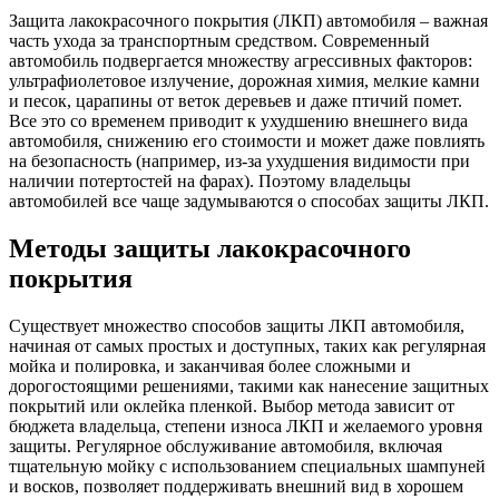
Защита лакокрасочного покрытия (ЛКП) автомобиля – важная
часть ухода за транспортным средством. Современный
автомобиль подвергается множеству агрессивных факторов:
ультрафиолетовое излучение, дорожная химия, мелкие камни
и песок, царапины от веток деревьев и даже птичий помет.
Все это со временем приводит к ухудшению внешнего вида
автомобиля, снижению его стоимости и может даже повлиять
на безопасность (например, из-за ухудшения видимости при
наличии потертостей на фарах). Поэтому владельцы
автомобилей все чаще задумываются о способах защиты ЛКП.
Методы защиты лакокрасочного
покрытия
Существует множество способов защиты ЛКП автомобиля,
начиная от самых простых и доступных, таких как регулярная
мойка и полировка, и заканчивая более сложными и
дорогостоящими решениями, такими как нанесение защитных
покрытий или оклейка пленкой. Выбор метода зависит от
бюджета владельца, степени износа ЛКП и желаемого уровня
защиты. Регулярное обслуживание автомобиля, включая
тщательную мойку с использованием специальных шампуней
и восков, позволяет поддерживать внешний вид в хорошем