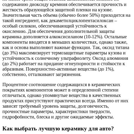
содержанию диоксиду кремния обеспечивается прочность и
жесткость образующейся защитной пленки на кузове.
Значительная часть объема (обычно более 50%) приходится на
такой ингредиент, как декаметилциклопентасилоксан –
особый силикон, обеспечивающий устойчивость к
окислению. Для обеспечения дополнительной защиты
керамика дополняется алкоксисиланом (10-12%). Остальные
компоненты вводятся в меньших количествах, однако также,
как и основа выполняют важные функции. Так, оксид титана
(до 3%) максимизирует термозащитные параметры кузова и
устойчивость к солнечному ультрафиолету. Оксид алюминия
(до 2%) работает на придание огнеупорности и стойкости к
абразивам. Поверхностно-активные вещества (до 1%),
собственно, отталкивают загрязнения.
Процентное соотношение содержащихся в керамических
покрытиях компонентов может в определенной степени
отличаться, однако упомянутые вещества в качественных
продуктах присутствуют практически всегда. Именно от них
зависят требуемый уровень защиты, долговечность,
прочностные параметры, характеристики твердости,
гидрофобности, блеска и другие ожидаемые эффекты.
Как выбрать лучшую керамику для авто?