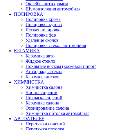
Оклейка антихромом
Шумоизоляция автомобиля
ПОЛИРОВКА
Полировка хрома
Полировка кузова
Легкая полировка
Полировка фар
Удаление сколов
Полировка стекол автомобиля
КЕРАМИКА
Керамика авто
Жидкое стекло
Покрытие воском (восковой пирог)
Антидождь стекол
Керамика дисков
ХИМЧИСТКА
Химчистка салона
Чистка сидений
Покраска сидений
Керамика салона
Озонирование салона
Химчистка потолка автомобиля
АВТОАТЕЛЬЕ
Перетяжка сидений
Перетяжка потолка