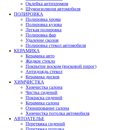
Оклейка антихромом
Шумоизоляция автомобиля
ПОЛИРОВКА
Полировка хрома
Полировка кузова
Легкая полировка
Полировка фар
Удаление сколов
Полировка стекол автомобиля
КЕРАМИКА
Керамика авто
Жидкое стекло
Покрытие воском (восковой пирог)
Антидождь стекол
Керамика дисков
ХИМЧИСТКА
Химчистка салона
Чистка сидений
Покраска сидений
Керамика салона
Озонирование салона
Химчистка потолка автомобиля
АВТОАТЕЛЬЕ
Перетяжка сидений
Перетяжка потолка