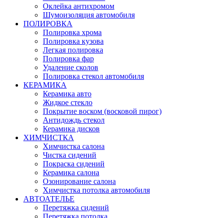
Оклейка антихромом
Шумоизоляция автомобиля
ПОЛИРОВКА
Полировка хрома
Полировка кузова
Легкая полировка
Полировка фар
Удаление сколов
Полировка стекол автомобиля
КЕРАМИКА
Керамика авто
Жидкое стекло
Покрытие воском (восковой пирог)
Антидождь стекол
Керамика дисков
ХИМЧИСТКА
Химчистка салона
Чистка сидений
Покраска сидений
Керамика салона
Озонирование салона
Химчистка потолка автомобиля
АВТОАТЕЛЬЕ
Перетяжка сидений
Перетяжка потолка