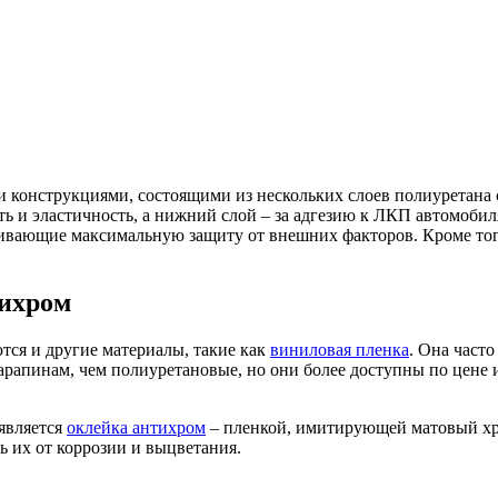
конструкциями, состоящими из нескольких слоев полиуретана 
ть и эластичность, а нижний слой – за адгезию к ЛКП автомобил
ивающие максимальную защиту от внешних факторов. Кроме того
тихром
тся и другие материалы, такие как
виниловая пленка
. Она част
рапинам, чем полиуретановые, но они более доступны по цене 
является
оклейка антихром
– пленкой, имитирующей матовый хро
 их от коррозии и выцветания.