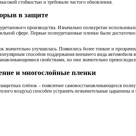
высокой стойкостью и требовали частого обновления.
орыв в защите
иуретанового производства. Изначально полиуретан использова
бильной сфере. Первые полиуретановые пленки были достаточно
ок значительно улучшилась. Появились более тонкие и прозрачн
популярным способом поддержания внешнего вида автомобиля в
станавливающимися свойствами, но они значительно превосход
ение и многослойные пленки
ти защитных плёнок – появление самовосстанавливающихся полиу
еплого воздуха) способен устранять незначительные царапины и