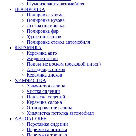
Шумоизоляция автомобиля
ПОЛИРОВКА
Полировка хрома
Полировка кузова
Легкая полировка
Полировка фар
Удаление сколов
Полировка стекол автомобиля
КЕРАМИКА
Керамика авто
Жидкое стекло
Покрытие воском (восковой пирог)
Антидождь стекол
Керамика дисков
ХИМЧИСТКА
Химчистка салона
Чистка сидений
Покраска сидений
Керамика салона
Озонирование салона
Химчистка потолка автомобиля
АВТОАТЕЛЬЕ
Перетяжка сидений
Перетяжка потолка
Перетяжка торпедо