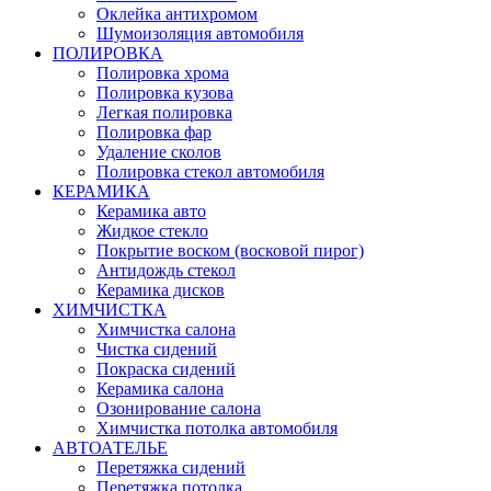
Оклейка антихромом
Шумоизоляция автомобиля
ПОЛИРОВКА
Полировка хрома
Полировка кузова
Легкая полировка
Полировка фар
Удаление сколов
Полировка стекол автомобиля
КЕРАМИКА
Керамика авто
Жидкое стекло
Покрытие воском (восковой пирог)
Антидождь стекол
Керамика дисков
ХИМЧИСТКА
Химчистка салона
Чистка сидений
Покраска сидений
Керамика салона
Озонирование салона
Химчистка потолка автомобиля
АВТОАТЕЛЬЕ
Перетяжка сидений
Перетяжка потолка