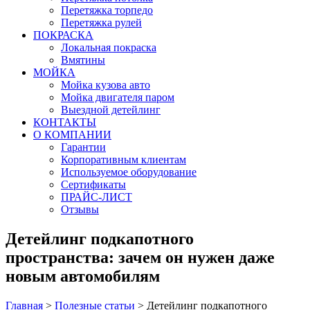
Перетяжка торпедо
Перетяжка рулей
ПОКРАСКА
Локальная покраска
Вмятины
МОЙКА
Мойка кузова авто
Мойка двигателя паром
Выездной детейлинг
КОНТАКТЫ
О КОМПАНИИ
Гарантии
Корпоративным клиентам
Используемое оборудование
Сертификаты
ПРАЙС-ЛИСТ
Отзывы
Детейлинг подкапотного
пространства: зачем он нужен даже
новым автомобилям
Главная
>
Полезные статьи
>
Детейлинг подкапотного