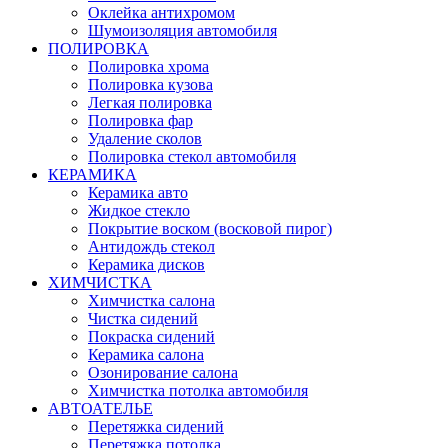
Оклейка антихромом
Шумоизоляция автомобиля
ПОЛИРОВКА
Полировка хрома
Полировка кузова
Легкая полировка
Полировка фар
Удаление сколов
Полировка стекол автомобиля
КЕРАМИКА
Керамика авто
Жидкое стекло
Покрытие воском (восковой пирог)
Антидождь стекол
Керамика дисков
ХИМЧИСТКА
Химчистка салона
Чистка сидений
Покраска сидений
Керамика салона
Озонирование салона
Химчистка потолка автомобиля
АВТОАТЕЛЬЕ
Перетяжка сидений
Перетяжка потолка