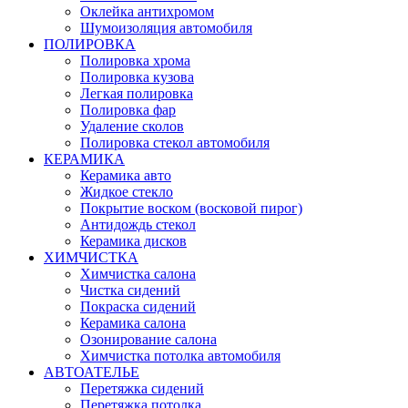
Оклейка антихромом
Шумоизоляция автомобиля
ПОЛИРОВКА
Полировка хрома
Полировка кузова
Легкая полировка
Полировка фар
Удаление сколов
Полировка стекол автомобиля
КЕРАМИКА
Керамика авто
Жидкое стекло
Покрытие воском (восковой пирог)
Антидождь стекол
Керамика дисков
ХИМЧИСТКА
Химчистка салона
Чистка сидений
Покраска сидений
Керамика салона
Озонирование салона
Химчистка потолка автомобиля
АВТОАТЕЛЬЕ
Перетяжка сидений
Перетяжка потолка