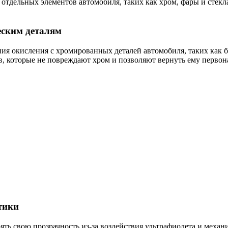
тдельных элементов автомобиля, таких как хром, фары и стекла
еским деталям
ения окисления с хромированных деталей автомобиля, таких как
в, которые не повреждают хром и позволяют вернуть ему первон
тики
ять свою прозрачность из-за воздействия ультрафиолета и меха