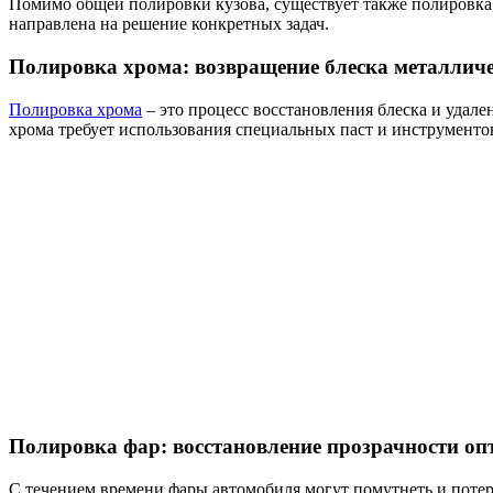
Помимо общей полировки кузова, существует также полировка о
направлена на решение конкретных задач.
Полировка хрома: возвращение блеска металлич
Полировка хрома
– это процесс восстановления блеска и удал
хрома требует использования специальных паст и инструменто
Полировка фар: восстановление прозрачности оп
С течением времени фары автомобиля могут помутнеть и потер