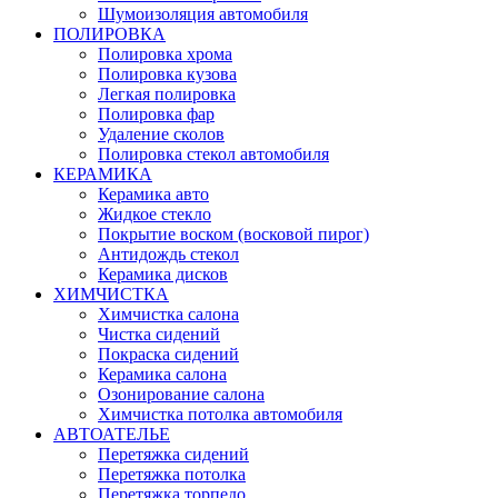
Шумоизоляция автомобиля
ПОЛИРОВКА
Полировка хрома
Полировка кузова
Легкая полировка
Полировка фар
Удаление сколов
Полировка стекол автомобиля
КЕРАМИКА
Керамика авто
Жидкое стекло
Покрытие воском (восковой пирог)
Антидождь стекол
Керамика дисков
ХИМЧИСТКА
Химчистка салона
Чистка сидений
Покраска сидений
Керамика салона
Озонирование салона
Химчистка потолка автомобиля
АВТОАТЕЛЬЕ
Перетяжка сидений
Перетяжка потолка
Перетяжка торпедо