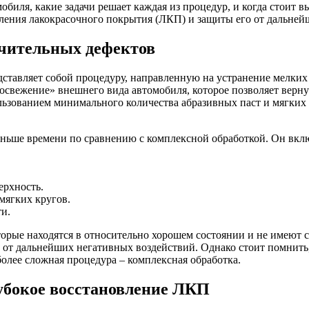
биля, какие задачи решает каждая из процедур, и когда стоит в
вления лакокрасочного покрытия (ЛКП) и защиты его от дальне
ачительных дефектов
едставляет собой процедуру, направленную на устранение мелких
освежение» внешнего вида автомобиля, которое позволяет вернут
ьзованием минимального количества абразивных паст и мягких 
ньше времени по сравнению с комплексной обработкой. Он вклю
ерхность.
мягких кругов.
и.
торые находятся в относительно хорошем состоянии и не имеют
от дальнейших негативных воздействий. Однако стоит помнить,
более сложная процедура – комплексная обработка.
лубокое восстановление ЛКП