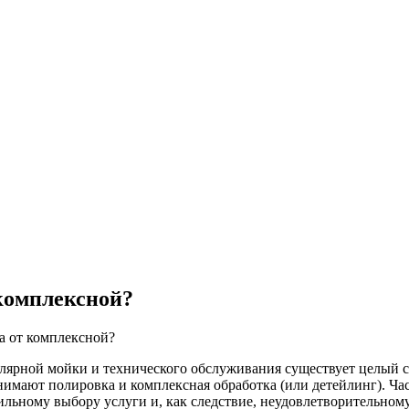
комплексной?
а от комплексной?
лярной мойки и технического обслуживания существует целый 
нимают полировка и комплексная обработка (или детейлинг). Ча
ьному выбору услуги и, как следствие, неудовлетворительному р