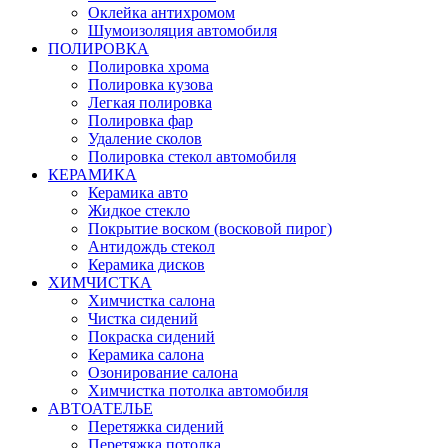
Оклейка антихромом
Шумоизоляция автомобиля
ПОЛИРОВКА
Полировка хрома
Полировка кузова
Легкая полировка
Полировка фар
Удаление сколов
Полировка стекол автомобиля
КЕРАМИКА
Керамика авто
Жидкое стекло
Покрытие воском (восковой пирог)
Антидождь стекол
Керамика дисков
ХИМЧИСТКА
Химчистка салона
Чистка сидений
Покраска сидений
Керамика салона
Озонирование салона
Химчистка потолка автомобиля
АВТОАТЕЛЬЕ
Перетяжка сидений
Перетяжка потолка